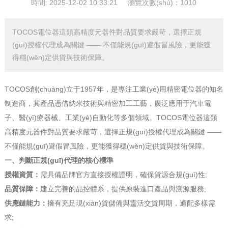
時間: 2025-12-02 10:33:21
瀏覽次數(shù)：1010
TOCOS電位器這類高精度元器件對品質要求嚴苛，選擇正規
(guī)授權代理成為關鍵 —— 不僅能規(guī)避假冒風險，更能獲
得穩(wěn)定供貨與技術保障。
TOCOS創(chuàng)立于1957年，是專注工業(yè)用精密電位器的知名
制造商，其產品憑借納米技術與精密加工工藝，廣泛應用于汽車電
子、醫(yī)療器械、工業(yè)自動化等多個領域。TOCOS電位器這類
高精度元器件對品質要求嚴苛，選擇正規(guī)授權代理成為關鍵 ——
不僅能規(guī)避假冒風險，更能獲得穩(wěn)定供貨與技術保障。
一、判斷正規(guī)代理的核心標準
授權資質：
需具備品牌官方直接授權證明，確保貨源合規(guī)性;
品質保障：
建立完善的品控體系，提供原裝進口產品與溯源服務;
供應鏈能力：
擁有充足現(xiàn)貨儲備與靈活交貨周期，適配多樣需
求;